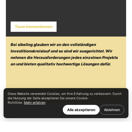
Team kennenlernen
Bei sibeling glauben wir an den vollständigen
Investitionskreislauf und so sind wir ausgerichtet. Wir
nehmen die Herausforderungen jedes einzelnen Projekts
an und bieten qualitativ hochwertige Lösungen dafür.
Diese Website verwendet Cookies, um Ihre Erfahrung zu verbessern. Durch
die Nutzung der Seite akzeptieren Sie unsere Cookie-
Richtlinie.
Mehr erfahren
Alle akzeptieren
Ablehnen
© 2026 sibeling d.o.o.
Nutzungsbedingungen
Datenschutz
Cookies
LinkedIn
HR
EN
DE